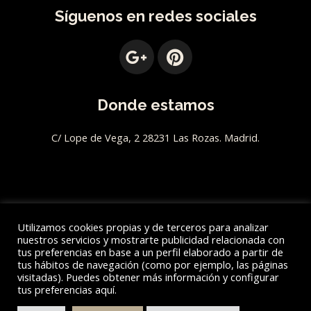
Síguenos en redes sociales
G
P
o
i
o
n
g
t
Donde estamos
l
e
e
r
C/ Lope de Vega, 2 28231 Las Rozas. Madrid.
-
e
p
s
l
t
u
s
Utilizamos cookies propias y de terceros para analizar
-
nuestros servicios y mostrarte publicidad relacionada con
g
tus preferencias en base a un perfil elaborado a partir de
Aviso Legal
tus hábitos de navegación (como por ejemplo, las páginas
visitadas). Puedes obtener más información y configurar
tus preferencias aquí.